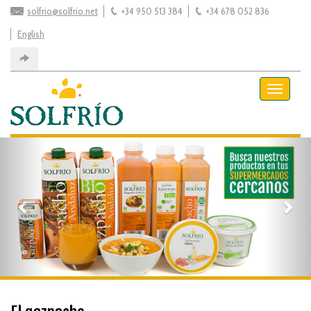
solfrio@solfrio.net
+34 950 513 384
+34 678 052 836
English
Toggle
navigati
Previous
Nex